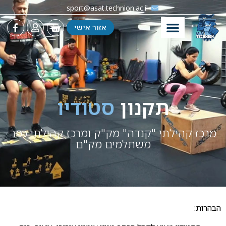
sport@asat.technion.ac.il
אזור אישי
תקנון
סטודיו
מרכז קהילתי "קנדה" מק"ק ומרכז קהילתי כפר
משתלמים מק"ם
הבהרות: