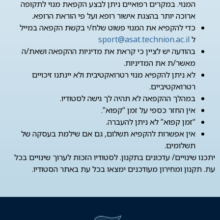
המנוי. במקרים רפואיים ניתן לבצע הקפאת מנוי לתקופה
ארוכה יותר בהצגת אישור רופא ועל פי הוראת הרופא.
כדי להקפיא את המנוי פשוט שלח/י בקשת הקפאה במייל
ל
sport@asat.technion.ac.il
בהודעה יש לציין כי קראת את מדיניות ההקפאה ושאת/ה
מאשר/ת את המדיניות.
לא ניתן להקפיא מנוי רטרואקטיבית ולא יינתנו זיכויים
רטרואקטיביים.
במהלך ההקפאה לא תהיה לך גישה לסטודיו.
אין החזר כספי על זמן “קפוא”.
“זמן קפוא” לא ניתן להעברה.
אין אפשרות להקפיא תשלום, גם אם שילמת בעסקה של
תשלומים.
יתכנו שינויים/ עדכונים בתקנון. לסטודיו הזכות לערוך שינויים בכל
עת. תקנון ומחירון מעודכנים ימצאו בכל עת באתר הסטודיו.