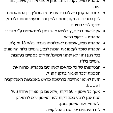
הסטודיו מציע לקהל הרחב מגוון אימוני אירובי, עיצוב, כוח
ועוד.
מטרת התקנון היא להגדיר את יחסי הגומלין בין המתאמנים
לבין הסטודיו. התקנון נוסח בלשון זכר מטעמי נוחות בלבד אך
מיועד לשני המינים.
אין לראות בכל יעוץ כלשהו אשר ניתן למתאמנים ע”י מדריכי
הסטודיו – כייעוץ רפואי.
הסטודיו מציע אימונים לאוכלוסיה בוגרת. גילאי 18 ומעלה.
הסטודיו שומר לעצמו את הזכות לבצע שינויים בלוח האימונים
בכל רגע נתון. לא יינתנו זיכויים/החזרים כספיים בעקבות
שינויים בלו”ז.
הצטרפותו של כל מתאמן לאימונים בסטודיו, מהווה את
הסכמתו לכל האמור בתקנון הנ”ל.
הגעה לאימון מחייבת בהרשמה מראש באמצעות האפליקציה
BOOST.
משך כל אימון – 50 דקות (אלא עם כן מצויין אחרת). על
המתאמן להגיע כמה דקות לפני האימון ע”מ להתארגן
ולהתחיל את האימון בזמן.
לוח האימונים יפורסם באפליקציה