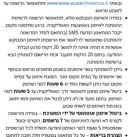
ובאתר
www.www.asatechnion.co.il
ותתאפשר הרשמה עד
לשבוע מראש.
במידה והאימון המבוקש מלא, תתאפשר הרשמה לרשימת
ההמתנה לאימון באמצעות האפליקציה. ברגע שיתפנה מקום,
יקבל המתאמן הודעת SMS (בהתאם לסדר ההרשמה
להמתנה) שתאפשר לו לאשר את הרשמתו לאימון המבוקש.
אפשרות זו תהיה זמינה לו למשך 20 דקות מרגע קבלת
ההודעה. בתום 20 הדקות תועבר זכות הרישום לממתין הבא
ברשימת ההמתנה.
ניתן להשתתף בשני אימונים בשבוע מוזמנים מראש ובנוסף
שני אימונים על בסיס מקום פנוי. הזמנת אימון על בסיס
מקום פנוי ניתן לעשות החל מ-
6 שעות
לפני האימון.
ביטול אימון מוזמן יתאפשר דרך האפליקציה עד
5
שעות
לפני
האימון. בתום מועד זה לא ניתן לבטל את האימון והוא יחשב
במכסת האימונים לאותו שבוע.
ביטול אימון אוטומטי על ידי המערכת
– במידה והרשמה
לקורס לא הגיעה למינימום של
7 נרשמים
, הקורס יבוטל
אוטומטית 5 שעות לפני האימון והודעה תשלח לכל הנרשמים.
הצהרת בריאות
– על כל מתאמן בסטודיו חלה חובה לחתום