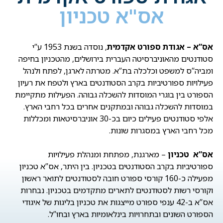
אס"א טכניון
א
ס”א – אגודת ספורט אקדמית
, נוסדה בשנת 1953 ע”י
סטודנטים מהאוניברסיטה העברית בירושלים, מהטכניון בחיפה
ומביה”ס למשפט וכלכלה בת”א. מטרתה לארגן, לפתח ולנהל
פעילויות ספורטיביות בקרב הסטודנטים בארץ ולטפח את רעיון
הספורט בין בוגרי המוסדות להשכלה גבוהה. הפעילות מתקיימת
במוסדות להשכלה גבוהה ובמתקנים אחרים בכל רחבי הארץ.
אלפי סטודנטים פעילים כיום בכ-30 אוניברסיטאות ומכללות
מכל רחבי הארץ במסגרות שונות.
אס”א טכניון
– מארגנת, מפתחת ומנהלת פעילויות
ספורטיביות בקרב הסטודנטים בטכניון. בין היתר, אס”א טכניון
מפעילה כ-160 קורסי ספורט חובה לסטודנטים לתואר ראשון
וקורסי רשות לסטודנטים לתארים מתקדמים בטכניון. נבחרות
אס”א ב-42 ענפי ספורט מייצגות את טכניון בליגות של איגודי
הספורט השונים ובתחרויות בינלאומיות בארץ ובחו”ל.