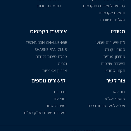
קורסים לתארים מתקדמים
רשימת נבחרות
נושאים אקדמיים
שאלות ותשובות
סטודיו
אירועים בקמפוס
לוח שיעורים שבועי
TECHNION CHALLENGE
סטודיו קנדה
SHARKS FAN CLUB
מחירון מנויים
טבלת סיכום נקודות
השכרת אולמות
גלריה
תקנון סטודיו
ארכיון אליפויות
צור קשר
קישורים נוספים
צור קשר
נבחרות
מאמני אס"א
תוצאות
אס"א למען מרחב בטוח
מצב הרשמה
מערכת שעות מק"ק מק"ם